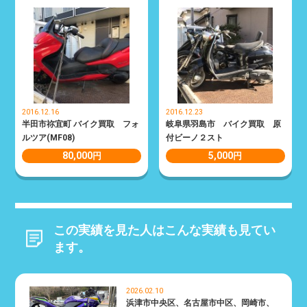
2016.12.16
2016.12.23
半田市祢宜町 バイク買取 フォ
岐阜県羽島市 バイク買取 原
ルツア(MF08)
付ビーノ２スト
80,000
5,000
円
円
この実績を見た人はこんな実績も見てい
ます。
2026.02.10
浜津市中央区、名古屋市中区、岡崎市、