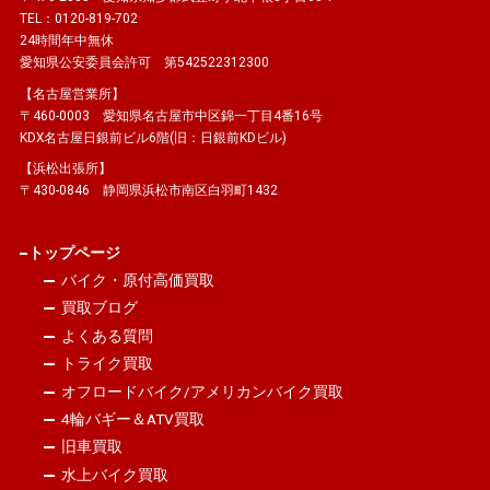
TEL：0120-819-702
24時間年中無休
愛知県公安委員会許可 第542522312300
【名古屋営業所】
〒460-0003 愛知県名古屋市中区錦一丁目4番16号
KDX名古屋日銀前ビル6階(旧：日銀前KDビル)
【浜松出張所】
〒430-0846 静岡県浜松市南区白羽町1432
トップページ
バイク・原付高価買取
買取ブログ
よくある質問
トライク買取
オフロードバイク/アメリカンバイク買取
4輪バギー＆ATV買取
旧車買取
水上バイク買取