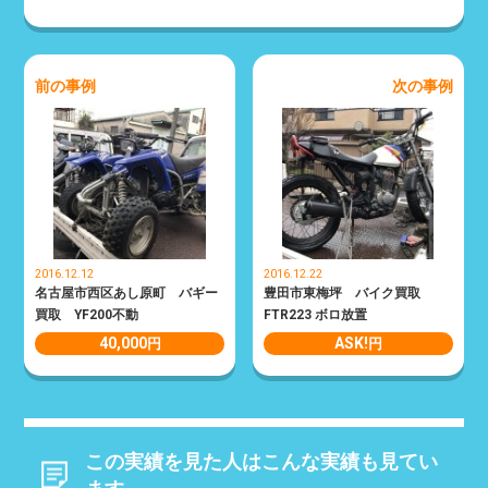
前の事例
次の事例
2016.12.12
2016.12.22
名古屋市西区あし原町 バギー
豊田市東梅坪 バイク買取
買取 YF200不動
FTR223 ボロ放置
40,000
ASK!
円
円
この実績を見た人はこんな実績も見てい