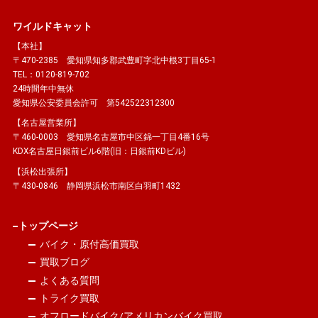
ワイルドキャット
【本社】
〒470-2385 愛知県知多郡武豊町字北中根3丁目65-1
TEL：0120-819-702
24時間年中無休
愛知県公安委員会許可 第542522312300
【名古屋営業所】
〒460-0003 愛知県名古屋市中区錦一丁目4番16号
KDX名古屋日銀前ビル6階(旧：日銀前KDビル)
【浜松出張所】
〒430-0846 静岡県浜松市南区白羽町1432
トップページ
バイク・原付高価買取
買取ブログ
よくある質問
トライク買取
オフロードバイク/アメリカンバイク買取