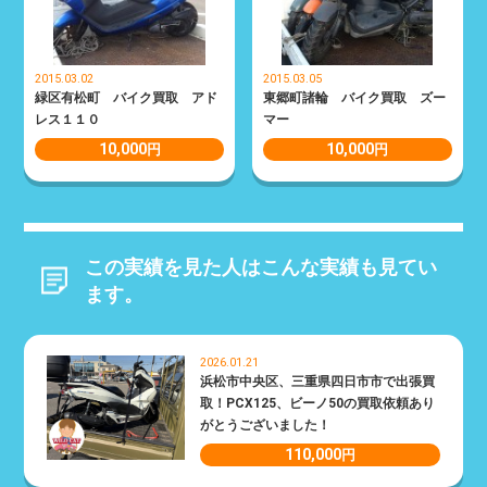
2015.03.02
2015.03.05
緑区有松町 バイク買取 アド
東郷町諸輪 バイク買取 ズー
レス１１０
マー
10,000
10,000
円
円
この実績を見た人はこんな実績も見てい
ます。
2026.01.21
浜松市中央区、三重県四日市市で出張買
取！PCX125、ビーノ50の買取依頼あり
がとうございました！
110,000
円