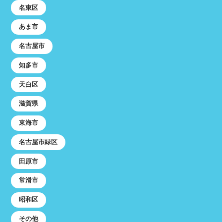
名東区
あま市
名古屋市
知多市
天白区
滋賀県
東海市
名古屋市緑区
田原市
常滑市
昭和区
その他