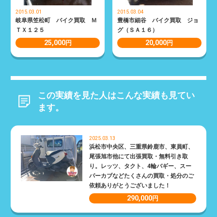
2015.03.01
2015.03.04
岐阜県笠松町 バイク買取 Ｍ
豊橋市細谷 バイク買取 ジョ
ＴＸ１２５
グ（ＳＡ１６）
25,000
20,000
円
円
この実績を見た人はこんな実績も見てい
ます。
2025.03.13
浜松市中央区、三重県鈴鹿市、東員町、
尾張旭市他にて出張買取・無料引き取
り。レッツ、タクト、4輪バギー、スー
パーカブなどたくさんの買取・処分のご
依頼ありがとうございました！
290,000
円