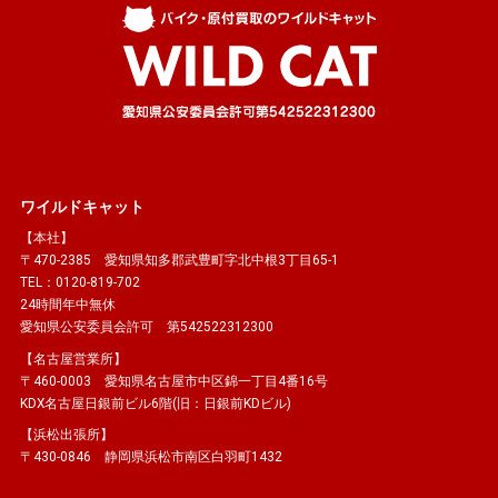
ワイルドキャット
【本社】
〒470-2385 愛知県知多郡武豊町字北中根3丁目65-1
TEL：0120-819-702
24時間年中無休
愛知県公安委員会許可 第542522312300
【名古屋営業所】
〒460-0003 愛知県名古屋市中区錦一丁目4番16号
KDX名古屋日銀前ビル6階(旧：日銀前KDビル)
【浜松出張所】
〒430-0846 静岡県浜松市南区白羽町1432