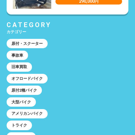
290,000
円
CATEGORY
カテゴリー
原付・スクーター
事故車
旧車買取
オフロードバイク
原付2種バイク
大型バイク
アメリカンバイク
トライク