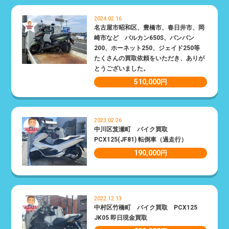
2024.02.16
名古屋市昭和区、豊橋市、春日井市、岡
崎市など バルカン650S、バンバン
200、ホーネット250、ジェイド250等
たくさんの買取依頼をいただき、ありが
とうございました。
510,000
円
2023.02.26
中川区笈瀬町 バイク買取
PCX125(JF81) 転倒車（過走行）
190,000
円
2022.12.13
中村区竹橋町 バイク買取 PCX125
JK05 即日現金買取