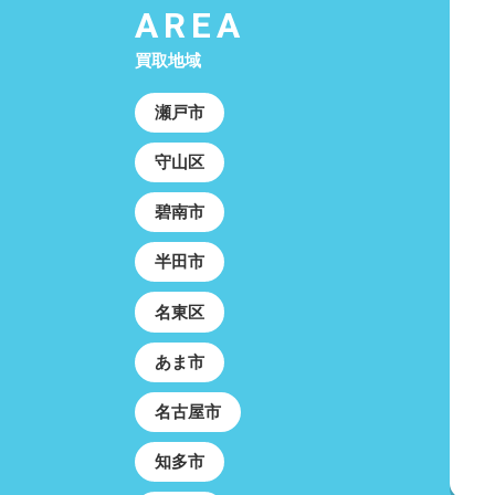
AREA
買取地域
瀬戸市
守山区
碧南市
半田市
名東区
あま市
名古屋市
知多市