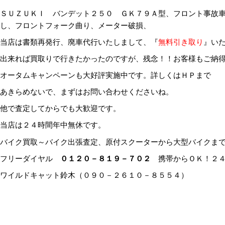
ＳＵＺＵＫＩ バンデット２５０ ＧＫ７９Ａ型、フロント事故
し、フロントフォーク曲り、メーター破損、
当店は書類再発行、廃車代行いたしまして、『
無料引き取り
』い
出来れば買取りで行きたかったのですが、残念！！お客様もご納
オータムキャンペーンも大好評実施中です。詳しくはＨＰまで
あきらめないで、まずはお問い合わせくださいね。
他で査定してからでも大歓迎です。
当店は２４時間年中無休です。
バイク買取～バイク出張査定、原付スクーターから大型バイクま
フリーダイヤル
０１２０－８１９－７０２
携帯からＯＫ！２４
ワイルドキャット鈴木（０９０－２６１０－８５５４）