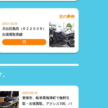
次の事例
2012.10.29
天白区島田（ＲＺ２５０Ｒ）
出張買取実績
円
す。
2025.09.10
東海市、岐阜県海津町で無料引
取・出張買取。アクシス100、バ