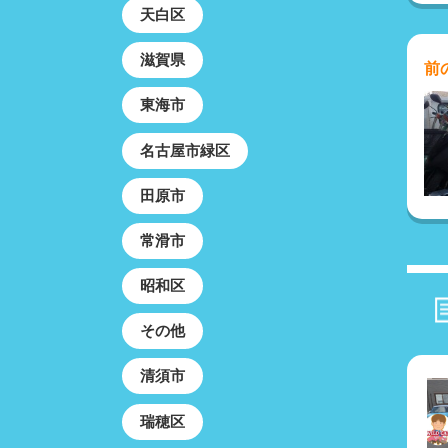
天白区
滋賀県
前
東海市
名古屋市緑区
田原市
常滑市
昭和区
その他
清須市
瑞穂区