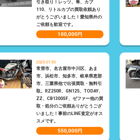
引き取り！レッツ、隼、カブ
110、リトルカブの買取依頼あり
がとうございました！愛知県外の
ご依頼も歓迎です。
100,000
円
2025.07.30
常滑市、名古屋市中川区、あま
市、浜松市、知多市、岐阜県恵那
市、三重県他で出張買取・無料引
取。RZ250R、GN125、TODAY、
ZZ、CB1300SF、ゼファー他の買
取・処分のご依頼ありがとうござ
いました！事前のLINE査定がオス
スメです。
550,000
円