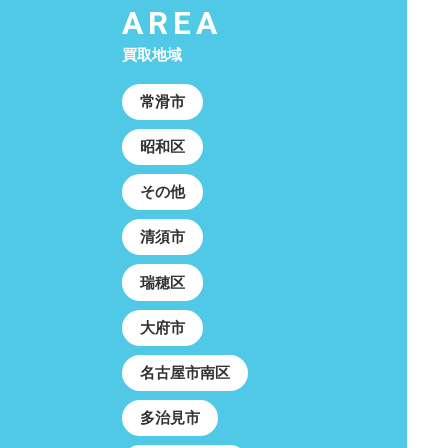
AREA
買取地域
常滑市
昭和区
その他
清須市
瑞穂区
大府市
名古屋市南区
多治見市