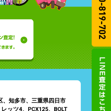
区、知多市、三重県四日市
ツ4、PCX125、BOLT