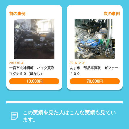
前の事例
次の事例
2016.01.31
2016.02.04
一宮市北神明町 バイク買取
あま市 部品車買取 ゼファー
マグナ５０（鍵なし）
４００
10,000
70,000
円
円
この実績を見た人はこんな実績も見てい
ます。