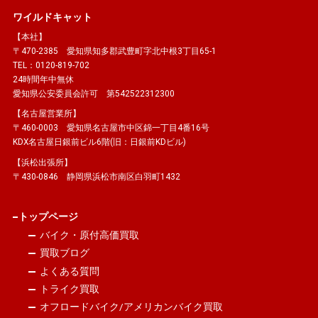
ワイルドキャット
【本社】
〒470-2385 愛知県知多郡武豊町字北中根3丁目65-1
TEL：0120-819-702
24時間年中無休
愛知県公安委員会許可 第542522312300
【名古屋営業所】
〒460-0003 愛知県名古屋市中区錦一丁目4番16号
KDX名古屋日銀前ビル6階(旧：日銀前KDビル)
【浜松出張所】
〒430-0846 静岡県浜松市南区白羽町1432
トップページ
バイク・原付高価買取
買取ブログ
よくある質問
トライク買取
オフロードバイク/アメリカンバイク買取