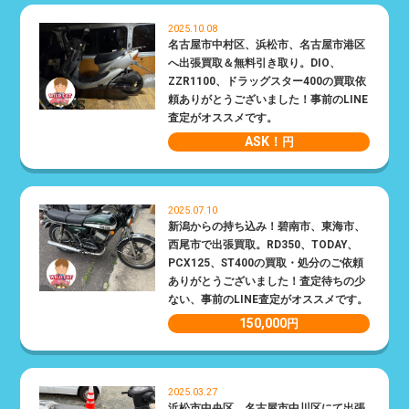
2025.10.08
名古屋市中村区、浜松市、名古屋市港区
へ出張買取＆無料引き取り。DIO、
ZZR1100、ドラッグスター400の買取依
頼ありがとうございました！事前のLINE
査定がオススメです。
ASK！
円
2025.07.10
新潟からの持ち込み！碧南市、東海市、
西尾市で出張買取。RD350、TODAY、
PCX125、ST400の買取・処分のご依頼
ありがとうございました！査定待ちの少
ない、事前のLINE査定がオススメです。
150,000
円
2025.03.27
浜松市中央区、名古屋市中川区にて出張