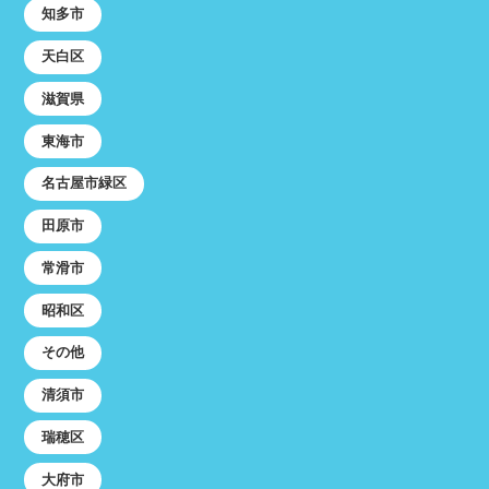
知多市
天白区
滋賀県
東海市
名古屋市緑区
田原市
常滑市
昭和区
その他
清須市
瑞穂区
大府市