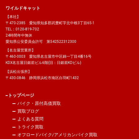
ワイルドキャット
【本社】
〒470-2385 愛知県知多郡武豊町字北中根3丁目65-1
TEL：0120-819-702
24時間年中無休
愛知県公安委員会許可 第542522312300
【名古屋営業所】
〒460-0003 愛知県名古屋市中区錦一丁目4番16号
KDX名古屋日銀前ビル6階(旧：日銀前KDビル)
【浜松出張所】
〒430-0846 静岡県浜松市南区白羽町1432
トップページ
バイク・原付高価買取
買取ブログ
よくある質問
トライク買取
オフロードバイク/アメリカンバイク買取