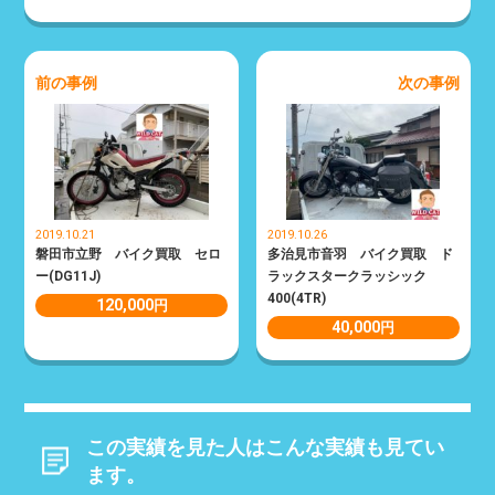
前の事例
次の事例
2019.10.21
2019.10.26
磐田市立野 バイク買取 セロ
多治見市音羽 バイク買取 ド
ー(DG11J)
ラックスタークラッシック
400(4TR)
120,000
円
40,000
円
この実績を見た人はこんな実績も見てい
ます。