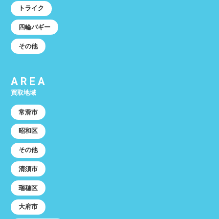
トライク
四輪バギー
その他
AREA
買取地域
常滑市
昭和区
その他
清須市
瑞穂区
大府市