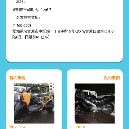
『本社』
豊明市三崎町丸ノ内6-7
『名古屋営業所』
〒460-0003
愛知県名古屋市中区錦一丁目4番16号KDX名古屋日銀前ビル6
階(旧：日銀前KDビル)
前の事例
次の事例
2017.10.04
2017.10.04