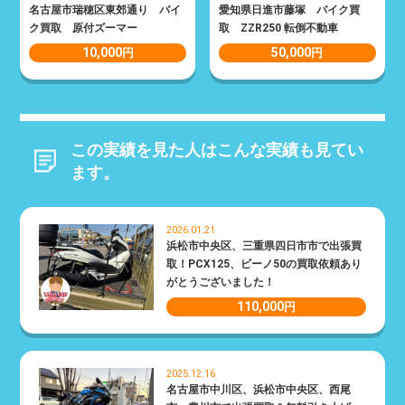
名古屋市瑞穂区東郊通り バイ
愛知県日進市藤塚 バイク買
ク買取 原付ズーマー
取 ZZR250 転倒不動車
10,000
50,000
円
円
この実績を見た人はこんな実績も見てい
ます。
2026.01.21
浜松市中央区、三重県四日市市で出張買
取！PCX125、ビーノ50の買取依頼あり
がとうございました！
110,000
円
2025.12.16
名古屋市中川区、浜松市中央区、西尾