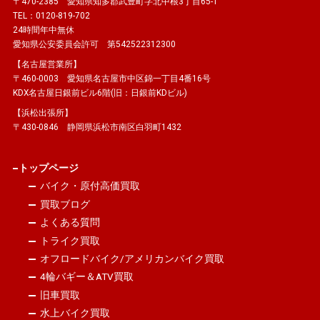
〒470-2385 愛知県知多郡武豊町字北中根3丁目65-1
TEL：0120-819-702
24時間年中無休
愛知県公安委員会許可 第542522312300
【名古屋営業所】
〒460-0003 愛知県名古屋市中区錦一丁目4番16号
KDX名古屋日銀前ビル6階(旧：日銀前KDビル)
【浜松出張所】
〒430-0846 静岡県浜松市南区白羽町1432
トップページ
バイク・原付高価買取
買取ブログ
よくある質問
トライク買取
オフロードバイク/アメリカンバイク買取
4輪バギー＆ATV買取
旧車買取
水上バイク買取