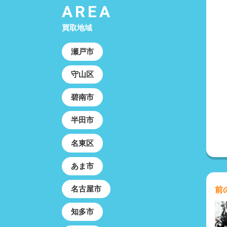
AREA
買取地域
瀬戸市
守山区
碧南市
半田市
名東区
あま市
名古屋市
前
知多市