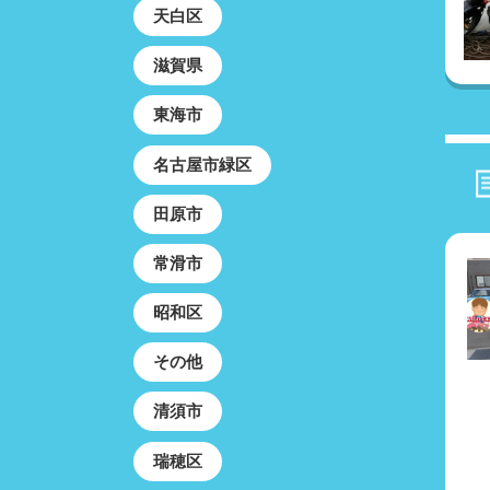
天白区
滋賀県
東海市
名古屋市緑区
田原市
常滑市
昭和区
その他
清須市
瑞穂区