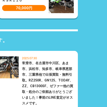
ＫＳＲ１１０
70,000
円
す。
2025.07.30
常滑市、名古屋市中川区、あま
市、浜松市、知多市、岐阜県恵那
市、三重県他で出張買取・無料引
取。RZ250R、GN125、TODAY、
ZZ、CB1300SF、ゼファー他の買
取・処分のご依頼ありがとうござ
いました！事前のLINE査定がオス
スメです。