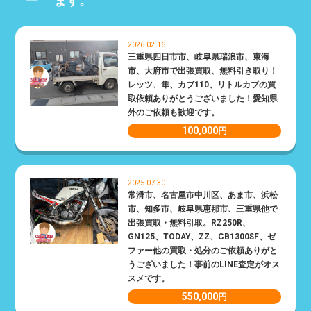
ます。
2026.02.16
三重県四日市市、岐阜県瑞浪市、東海
市、大府市で出張買取、無料引き取り！
レッツ、隼、カブ110、リトルカブの買
取依頼ありがとうございました！愛知県
外のご依頼も歓迎です。
100,000
円
2025.07.30
常滑市、名古屋市中川区、あま市、浜松
市、知多市、岐阜県恵那市、三重県他で
出張買取・無料引取。RZ250R、
GN125、TODAY、ZZ、CB1300SF、ゼ
ファー他の買取・処分のご依頼ありがと
うございました！事前のLINE査定がオス
スメです。
550,000
円