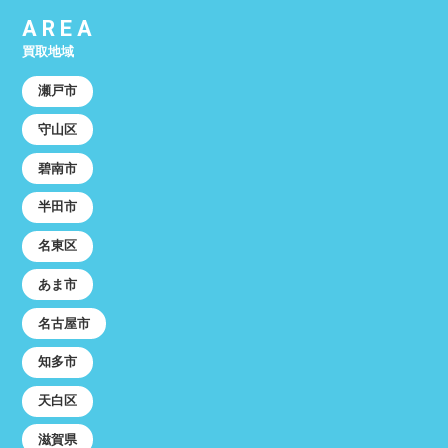
AREA
買取地域
瀬戸市
守山区
碧南市
半田市
名東区
あま市
名古屋市
知多市
天白区
滋賀県