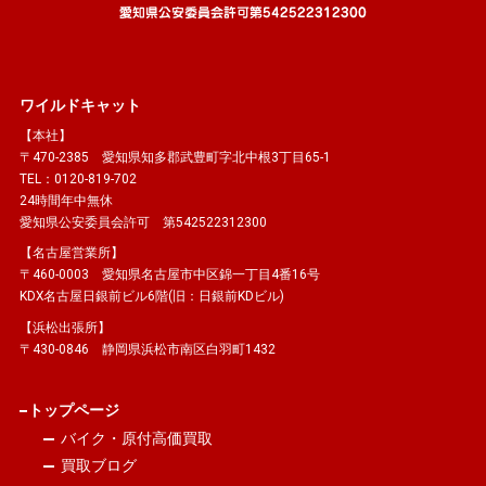
ワイルドキャット
【本社】
〒470-2385 愛知県知多郡武豊町字北中根3丁目65-1
TEL：0120-819-702
24時間年中無休
愛知県公安委員会許可 第542522312300
【名古屋営業所】
〒460-0003 愛知県名古屋市中区錦一丁目4番16号
KDX名古屋日銀前ビル6階(旧：日銀前KDビル)
【浜松出張所】
〒430-0846 静岡県浜松市南区白羽町1432
トップページ
バイク・原付高価買取
買取ブログ