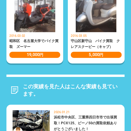
2016.03.02
2016.03.05
昭和区 名古屋大学でバイク買
守山区新守山 バイク買取 ク
取 ズーマー
レアスクーピー（キャブ）
19,000
5,000
円
円
この実績を見た人はこんな実績も見てい
ます。
2026.01.21
浜松市中央区、三重県四日市市で出張買
取！PCX125、ビーノ50の買取依頼あり
がとうございました！