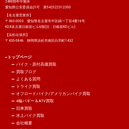
24時間年中無休
愛知県公安委員会許可 第542522312300
【名古屋営業所】
〒460-0003 愛知県名古屋市中区錦一丁目4番16号
KDX名古屋日銀前ビル6階(旧：日銀前KDビル)
【浜松出張所】
〒430-0846 静岡県浜松市南区白羽町1432
トップページ
バイク・原付高価買取
買取ブログ
よくある質問
トライク買取
オフロードバイク/アメリカンバイク買取
4輪バギー＆ATV買取
旧車買取
水上バイク買取
会社概要