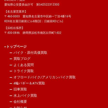
愛知県公安委員会許可 第542522312300
【名古屋営業所】
〒460-0003 愛知県名古屋市中区錦一丁目4番16号
KDX名古屋日銀前ビル6階(旧：日銀前KDビル)
【浜松出張所】
〒430-0846 静岡県浜松市南区白羽町1432
トップページ
バイク・原付高価買取
買取ブログ
よくある質問
トライク買取
オフロードバイク/アメリカンバイク買取
4輪バギー＆ATV買取
旧車買取
水上バイク買取
会社概要
お知らせ