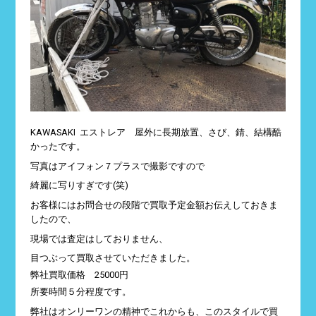
KAWASAKI エストレア 屋外に長期放置、さび、錆、結構酷
かったです。
写真はアイフォン７プラスで撮影ですので
綺麗に写りすぎです(笑)
お客様にはお問合せの段階で買取予定金額お伝えしておきま
したので、
現場では査定はしておりません、
目つぶって買取させていただきました。
弊社買取価格 25000円
所要時間５分程度です。
弊社はオンリーワンの精神でこれからも、このスタイルで買