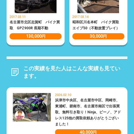
2017.03.11
2017.03.14
名古屋市北区志賀町 バイク買
昭和区川名本町 バイク買取
取 GPZ900R 長期不動
エイプ50（不動放置プレイ）
130,000
30,000
円
円
この実績を見た人はこんな実績も見てい
ます。
2026.02.10
浜津市中央区、名古屋市中区、岡崎市、
東浦町、碧南市、名古屋市南区で出張買
取、無料引き取り！Ninja、ビーノ、アド
レス125他の買取依頼ありがとうござい
ました！
40,000
円