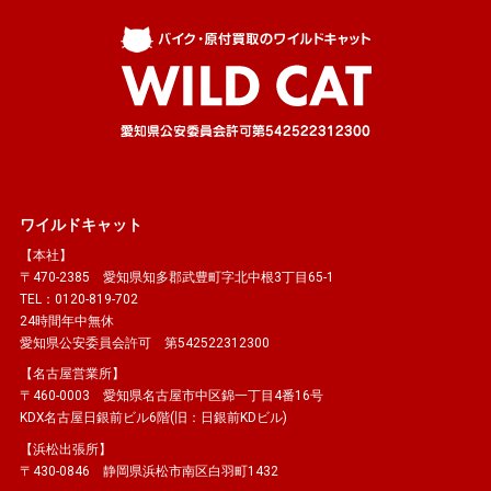
ワイルドキャット
【本社】
〒470-2385 愛知県知多郡武豊町字北中根3丁目65-1
TEL：0120-819-702
24時間年中無休
愛知県公安委員会許可 第542522312300
【名古屋営業所】
〒460-0003 愛知県名古屋市中区錦一丁目4番16号
KDX名古屋日銀前ビル6階(旧：日銀前KDビル)
【浜松出張所】
〒430-0846 静岡県浜松市南区白羽町1432