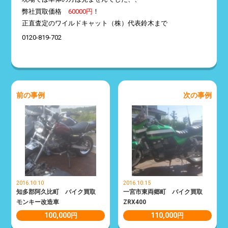
弊社買取価格
60000円
！
正直査定のワイルドキャット（株）代表鈴木まで
0120-819-702
前の事例
次の事例
2016.10.10
2016.10.15
知多郡阿久比町 バイク買取
一宮市東両郷町 バイク買取
モンキー改造車
ZRX400
100,000
110,000
円
円