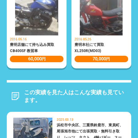
2016.05.16
2016.05.26
豊明店舗にて持ち込み買取
豊明本社にて買取
CB400SF 教習車
XL250R(MD03)
60,000
70,000
円
円
この実績を見た人はこんな実績も見てい
ます。
2025.03.13
浜松市中央区、三重県鈴鹿市、東員町、
尾張旭市他にて出張買取・無料引き取
り。レッツ、タクト、4輪バギー、スー