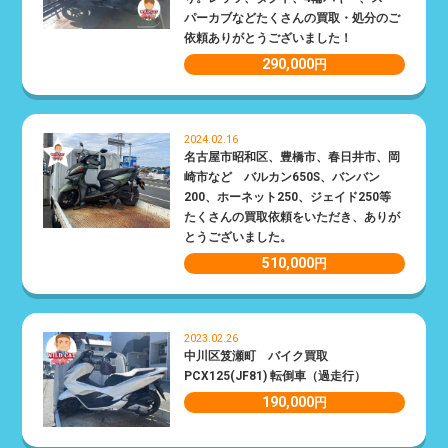
パーカブなどたくさんの買取・処分のご
依頼ありがとうございました！
290,000
円
2024.02.16
名古屋市昭和区、豊橋市、春日井市、岡
崎市など バルカン650S、バンバン
200、ホーネット250、ジェイド250等
たくさんの買取依頼をいただき、ありが
とうございました。
510,000
円
2023.02.26
中川区笈瀬町 バイク買取
PCX125(JF81) 転倒車（過走行）
190,000
円