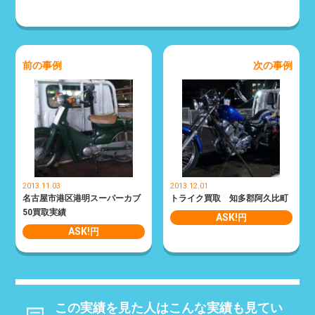
前の事例
次の事例
2013.11.03
2013.12.01
名古屋市港区港明スーパーカブ
トライク買取 知多郡阿久比町
50買取実績
ASK!
円
ASK!
円
この実績を見た人はこんな実績も見てい