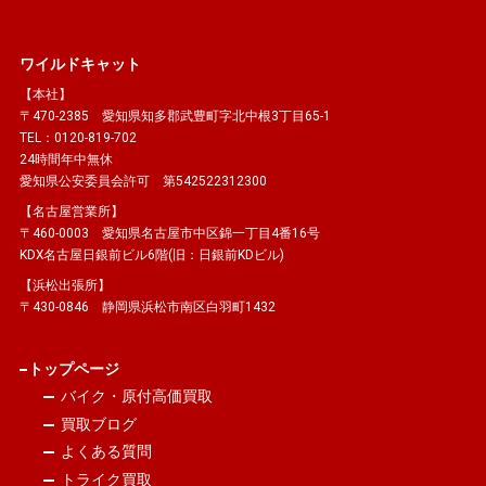
ワイルドキャット
【本社】
〒470-2385 愛知県知多郡武豊町字北中根3丁目65-1
TEL：0120-819-702
24時間年中無休
愛知県公安委員会許可 第542522312300
【名古屋営業所】
〒460-0003 愛知県名古屋市中区錦一丁目4番16号
KDX名古屋日銀前ビル6階(旧：日銀前KDビル)
【浜松出張所】
〒430-0846 静岡県浜松市南区白羽町1432
トップページ
バイク・原付高価買取
買取ブログ
よくある質問
トライク買取