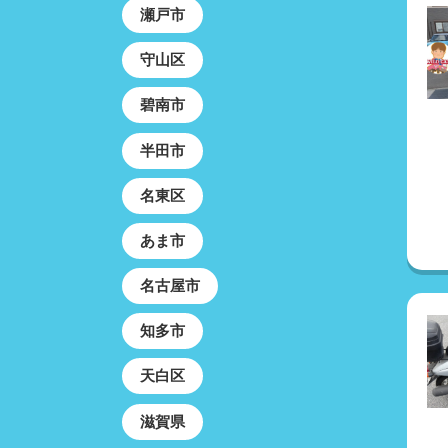
瀬戸市
守山区
碧南市
半田市
名東区
あま市
名古屋市
知多市
天白区
滋賀県