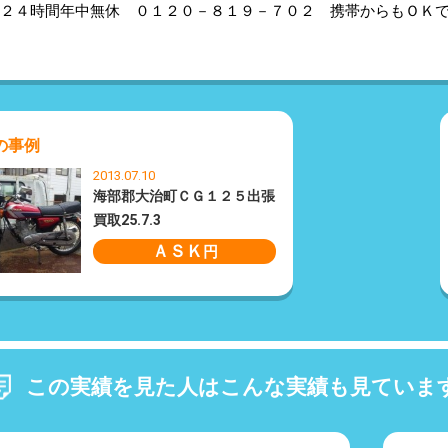
２４時間年中無休 ０１２０－８１９－７０２ 携帯からもＯＫ
の事例
2013.07.10
海部郡大治町ＣＧ１２５出張
買取25.7.3
ＡＳＫ
円
この実績を見た人はこんな実績も見ていま