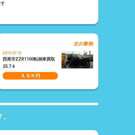
です
次の事例
2013.07.13
西尾市ZZR1100転倒車買取
25.7.6
ＡＳＫ
円
す。