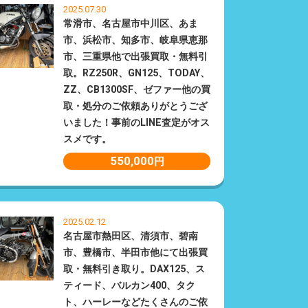
2025.07.30
常滑市、名古屋市中川区、あま
市、浜松市、知多市、岐阜県恵那
市、三重県他で出張買取・無料引
取。RZ250R、GN125、TODAY、
ZZ、CB1300SF、ゼファー他の買
取・処分のご依頼ありがとうござ
いました！事前のLINE査定がオス
スメです。
550,000
円
2025.02.12
名古屋市熱田区、清須市、碧南
市、豊橋市、半田市他にて出張買
取・無料引き取り。DAX125、ス
ティード、バルカン400、タク
ト、ハーレーなどたくさんのご依