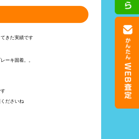
ってきた実績です
ブレーキ固着。。
です
頼くださいね