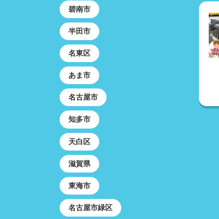
碧南市
半田市
名東区
あま市
名古屋市
知多市
天白区
滋賀県
東海市
名古屋市緑区