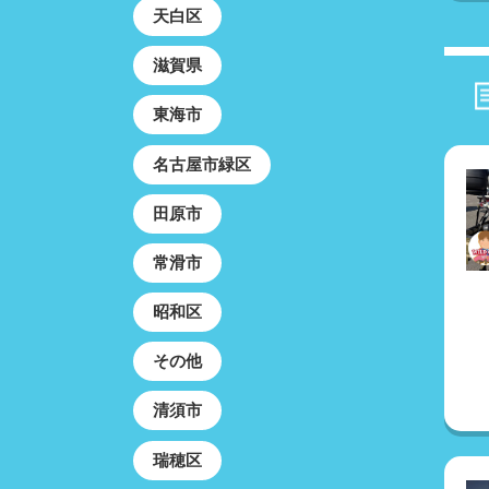
天白区
滋賀県
東海市
名古屋市緑区
田原市
常滑市
昭和区
その他
清須市
瑞穂区