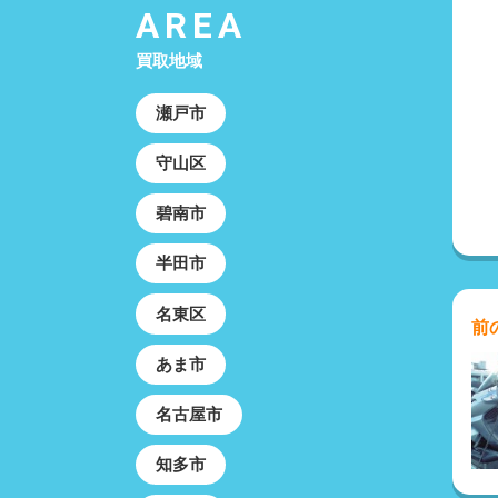
AREA
買取地域
瀬戸市
守山区
碧南市
半田市
名東区
前
あま市
名古屋市
知多市