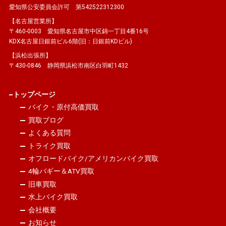
愛知県公安委員会許可 第542522312300
【名古屋営業所】
〒460-0003 愛知県名古屋市中区錦一丁目4番16号
KDX名古屋日銀前ビル6階(旧：日銀前KDビル)
【浜松出張所】
〒430-0846 静岡県浜松市南区白羽町1432
トップページ
バイク・原付高価買取
買取ブログ
よくある質問
トライク買取
オフロードバイク/アメリカンバイク買取
4輪バギー＆ATV買取
旧車買取
水上バイク買取
会社概要
お知らせ