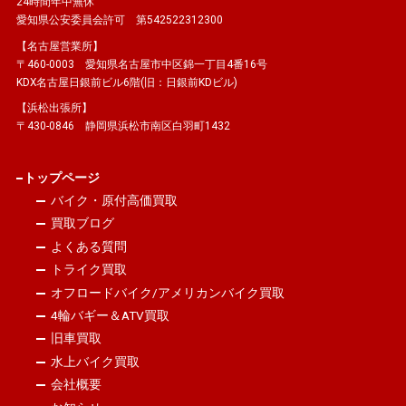
24時間年中無休
愛知県公安委員会許可 第542522312300
【名古屋営業所】
〒460-0003 愛知県名古屋市中区錦一丁目4番16号
KDX名古屋日銀前ビル6階(旧：日銀前KDビル)
【浜松出張所】
〒430-0846 静岡県浜松市南区白羽町1432
トップページ
バイク・原付高価買取
買取ブログ
よくある質問
トライク買取
オフロードバイク/アメリカンバイク買取
4輪バギー＆ATV買取
旧車買取
水上バイク買取
会社概要