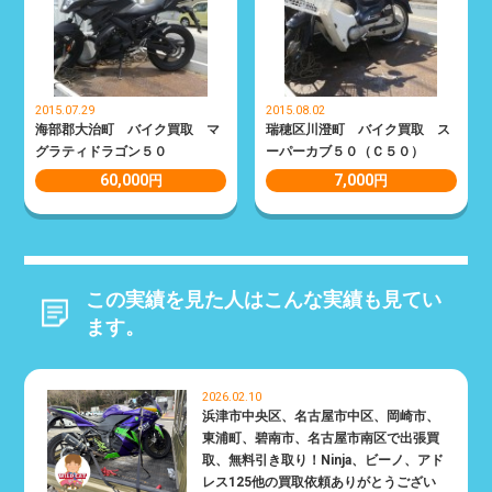
2015.07.29
2015.08.02
海部郡大治町 バイク買取 マ
瑞穂区川澄町 バイク買取 ス
グラティドラゴン５０
ーパーカブ５０（Ｃ５０）
60,000
7,000
円
円
この実績を見た人はこんな実績も見てい
ます。
2026.02.10
浜津市中央区、名古屋市中区、岡崎市、
東浦町、碧南市、名古屋市南区で出張買
取、無料引き取り！Ninja、ビーノ、アド
レス125他の買取依頼ありがとうござい