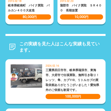
2015.02.18
2015.02.20
岐阜県岐南町 バイク買取 バ
蒲郡市 バイク買取 ＳＲ４０
ルカン４００大改造
０ 長期放置
80,000
10,000
円
円
この実績を見た人はこんな実績も見てい
ます。
2026.02.16
三重県四日市市、岐阜県瑞浪市、東海
市、大府市で出張買取、無料引き取り！
レッツ、隼、カブ110、リトルカブの買
取依頼ありがとうございました！愛知県
外のご依頼も歓迎です。
100,000
円