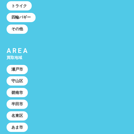
トライク
四輪バギー
その他
AREA
買取地域
瀬戸市
守山区
碧南市
半田市
名東区
あま市