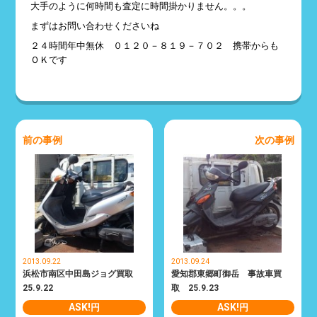
大手のように何時間も査定に時間掛かりません。。。
まずはお問い合わせくださいね
２４時間年中無休 ０１２０－８１９－７０２ 携帯からも
ＯＫです
前の事例
次の事例
2013.09.22
2013.09.24
浜松市南区中田島ジョグ買取
愛知郡東郷町御岳 事故車買
25.9.22
取 25.9.23
ASK!
ASK!
円
円