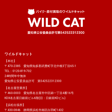
ワイルドキャット
【本社】
〒470-2385 愛知県知多郡武豊町字北中根3丁目65-1
TEL：0120-819-702
24時間年中無休
愛知県公安委員会許可 第542522312300
【名古屋営業所】
〒460-0003 愛知県名古屋市中区錦一丁目4番16号
KDX名古屋日銀前ビル6階(旧：日銀前KDビル)
【浜松出張所】
〒430-0846 静岡県浜松市南区白羽町1432