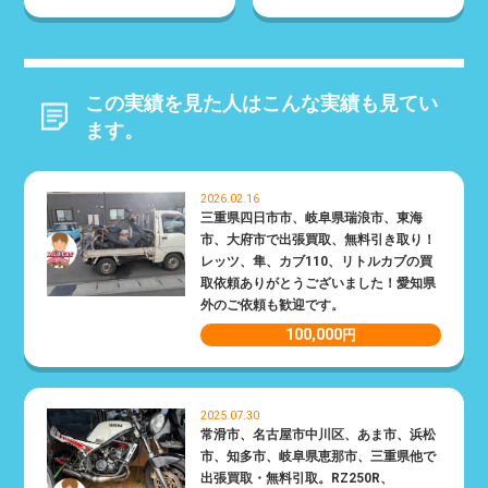
この実績を見た人はこんな実績も見てい
ます。
2026.02.16
三重県四日市市、岐阜県瑞浪市、東海
市、大府市で出張買取、無料引き取り！
レッツ、隼、カブ110、リトルカブの買
取依頼ありがとうございました！愛知県
外のご依頼も歓迎です。
100,000
円
2025.07.30
常滑市、名古屋市中川区、あま市、浜松
市、知多市、岐阜県恵那市、三重県他で
出張買取・無料引取。RZ250R、