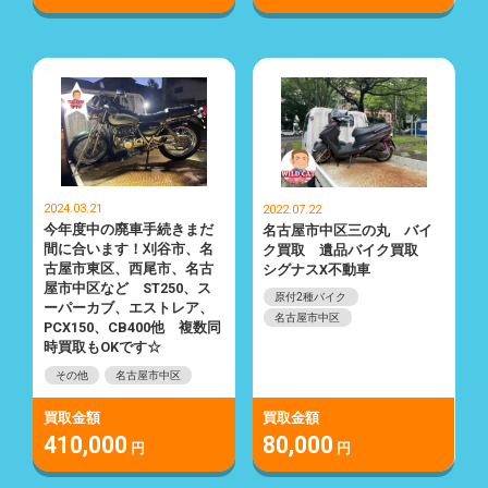
2024.03.21
2022.07.22
今年度中の廃車手続きまだ
名古屋市中区三の丸 バイ
間に合います！刈谷市、名
ク買取 遺品バイク買取
古屋市東区、西尾市、名古
シグナスX不動車
屋市中区など ST250、ス
原付2種バイク
ーパーカブ、エストレア、
名古屋市中区
PCX150、CB400他 複数同
時買取もOKです☆
その他
名古屋市中区
買取金額
買取金額
410,000
80,000
円
円