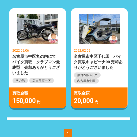
2022.05.06
2022.02.06
名古屋市中区丸の内にて
名古屋市中区千代田 バイ
バイク買取 クラブマン最
ク買取キャビーナ90 売却あ
終型 売却ありがとうござ
りがとうございました
いました
原付2種バイク
その他
名古屋市中区
名古屋市中区
買取金額
買取金額
150,000
20,000
円
円
1