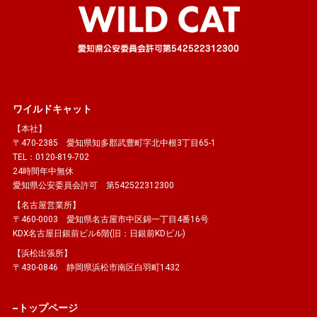
ワイルドキャット
【本社】
〒470-2385 愛知県知多郡武豊町字北中根3丁目65-1
TEL：0120-819-702
24時間年中無休
愛知県公安委員会許可 第542522312300
【名古屋営業所】
〒460-0003 愛知県名古屋市中区錦一丁目4番16号
KDX名古屋日銀前ビル6階(旧：日銀前KDビル)
【浜松出張所】
〒430-0846 静岡県浜松市南区白羽町1432
トップページ