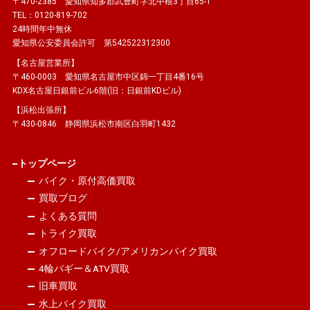
〒470-2385 愛知県知多郡武豊町字北中根3丁目65-1
TEL：0120-819-702
24時間年中無休
愛知県公安委員会許可 第542522312300
【名古屋営業所】
〒460-0003 愛知県名古屋市中区錦一丁目4番16号
KDX名古屋日銀前ビル6階(旧：日銀前KDビル)
【浜松出張所】
〒430-0846 静岡県浜松市南区白羽町1432
トップページ
バイク・原付高価買取
買取ブログ
よくある質問
トライク買取
オフロードバイク/アメリカンバイク買取
4輪バギー＆ATV買取
旧車買取
水上バイク買取