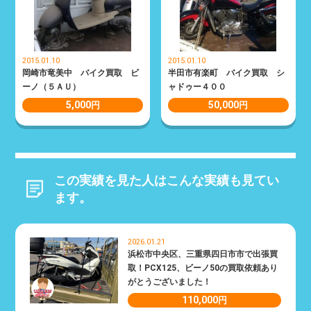
2015.01.10
2015.01.10
岡崎市竜美中 バイク買取 ビ
半田市有楽町 バイク買取 シ
ーノ（５ＡＵ）
ャドゥー４００
5,000
50,000
円
円
この実績を見た人はこんな実績も見てい
ます。
2026.01.21
浜松市中央区、三重県四日市市で出張買
取！PCX125、ビーノ50の買取依頼あり
がとうございました！
110,000
円