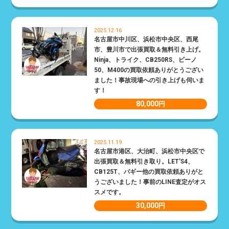
2025.12.16
名古屋市中川区、浜松市中央区、西尾
市、豊川市で出張買取＆無料引き上げ。
Ninja、トライク、CB250RS、ビーノ
50、M400の買取依頼ありがとうござい
ました！事故現場への引き上げも伺いま
す！
80,000
円
2025.11.19
名古屋市港区、大治町、浜松市中央区で
出張買取＆無料引き取り。LET’S4、
CB125T、バギー他の買取依頼ありがと
うございました！事前のLINE査定がオス
スメです。
30,000
円