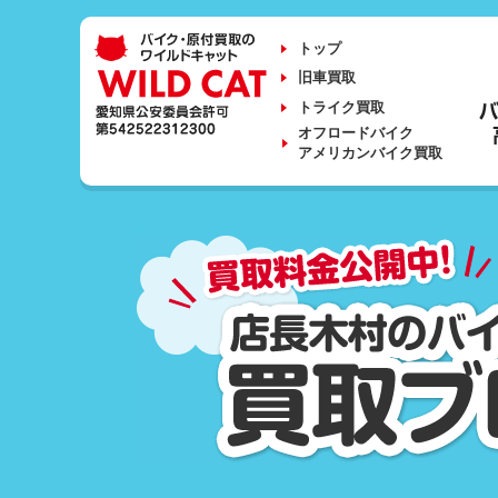
トップ
旧車買取
トライク買取
オフロードバイク
アメリカンバイク買取