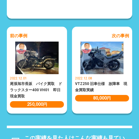
前の事例
次の事例
2022.12.01
2022.12.08
尾張旭市長坂 バイク買取 ド
VTZ250 旧車仕様 故障車 現
ラックスター400 VH01 即日
金買取実績
現金買取
80,000
円
250,000
円
この実績を見た人はこんな実績も見てい