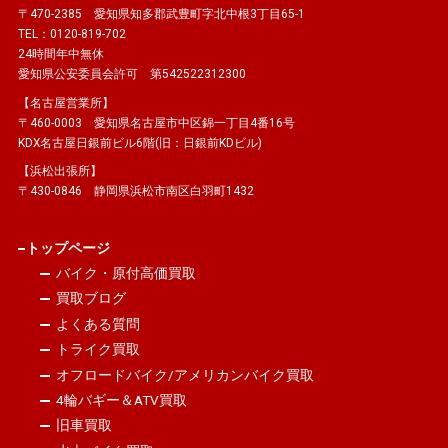
〒470-2385 愛知県知多郡武豊町字北中根3丁目65-1
TEL：0120-819-702
24時間年中無休
愛知県公安委員会許可 第542522312300
【名古屋営業所】
〒460-0003 愛知県名古屋市中区錦一丁目4番16号
KDX名古屋日銀前ビル6階(旧：日銀前KDビル)
【浜松出張所】
〒430-0846 静岡県浜松市南区白羽町1432
トップページ
バイク・原付高価買取
買取ブログ
よくある質問
トライク買取
オフロードバイク/アメリカンバイク買取
4輪バギー＆ATV買取
旧車買取