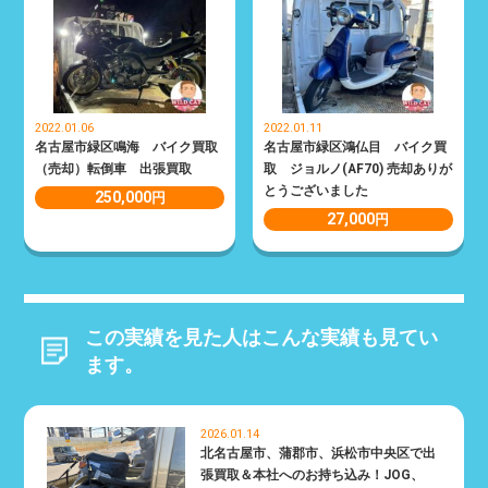
2022.01.06
2022.01.11
名古屋市緑区鳴海 バイク買取
名古屋市緑区鴻仏目 バイク買
（売却）転倒車 出張買取
取 ジョルノ(AF70) 売却ありが
とうございました
250,000
円
27,000
円
この実績を見た人はこんな実績も見てい
ます。
2026.01.14
北名古屋市、蒲郡市、浜松市中央区で出
張買取＆本社へのお持ち込み！JOG、