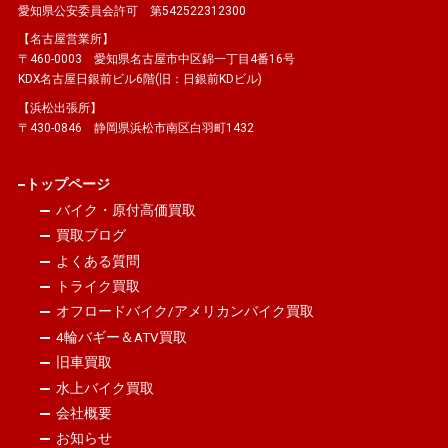
愛知県公安委員会許可 第542522312300
【名古屋営業所】
〒460-0003 愛知県名古屋市中区錦一丁目4番16号
KDX名古屋日銀前ビル6階(旧：日銀前KDビル)
【浜松出張所】
〒430-0846 静岡県浜松市南区白羽町1432
トップページ
バイク・原付高価買取
買取ブログ
よくある質問
トライク買取
オフロードバイク/アメリカンバイク買取
4輪バギー＆ATV買取
旧車買取
水上バイク買取
会社概要
お知らせ